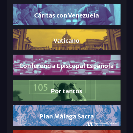
Cáritas con Venezuela
Vaticano
Conferencia Episcopal Española
Por tantos
Plan Málaga Sacra