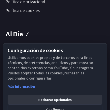
Política de privacidad
Política de cookies
Al Día
Configuración de cookies
Horarios de Misa
Utilizamos cookies propias y de terceros para fines
Hemeroteca
técnicos, de preferencias, analíticos y para mostrar
contenidos externos como YouTube, X o Instagram.
WhatsApp
Puedes aceptar todas las cookies, rechazar las
opcionales o configurarlas.
Más información
Rechazar opcionales
Configurar