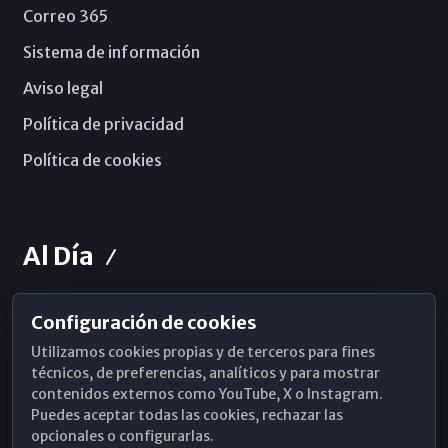
Correo 365
Sistema de información
Aviso legal
Política de privacidad
Política de cookies
Al Día
Configuración de cookies
Horarios de Misa
Utilizamos cookies propias y de terceros para fines
Hemeroteca
técnicos, de preferencias, analíticos y para mostrar
contenidos externos como YouTube, X o Instagram.
WhatsApp
Puedes aceptar todas las cookies, rechazar las
opcionales o configurarlas.