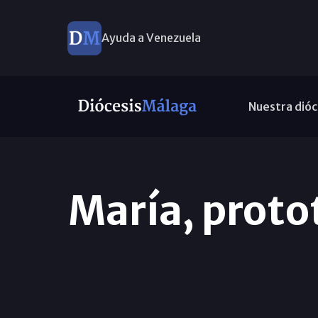
Ayuda a Venezuela
Nuestra dióc
María, proto