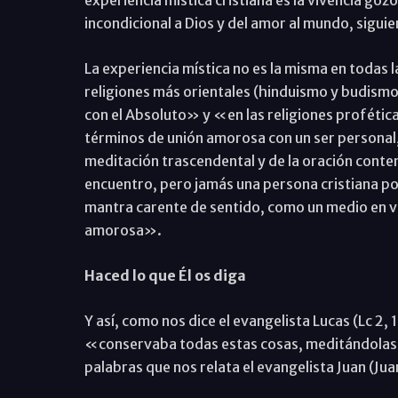
experiencia mística cristiana es la vivencia go
incondicional a Dios y del amor al mundo, sigui
La experiencia mística no es la misma en todas l
religiones más orientales (hinduismo y budismo
con el Absoluto» y «en las religiones profética
términos de unión amorosa con un ser personal, 
meditación trascendental y de la oración conte
encuentro, pero jamás una persona cristiana pod
mantra carente de sentido, como un medio en vez
amorosa».
Haced lo que Él os diga
Y así, como nos dice el evangelista Lucas (Lc 2,
«conservaba todas estas cosas, meditándolas 
palabras que nos relata el evangelista Juan (Jua