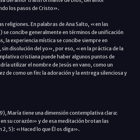
zosa del amor transformante de Dios, del amor
endo los pasos de Cristo».
as religiones. En palabras de Ana Salto, «en las
) se concibe generalmente en términos de unificación
s, la experiencia mística se concibe siempre en
sin disolución del yo», por eso, «en la práctica de la
mplativa cristiana puede haber algunos puntos de
ría utilizar el nombre de Jesús en vano, como un
 de como un fin: la adoración y la entrega silenciosa y
 19), María tiene una dimensión contemplativa clara:
en su corazón» y de esa meditación brotan las
n 2, 5): «Haced lo que Él os diga».