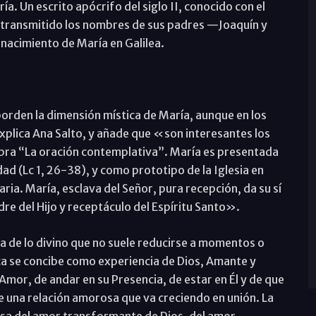
a. Un escrito apócrifo del siglo II, conocido con el
 transmitido los nombres de sus padres —Joaquín y
 nacimiento de María en Galilea.
den la dimensión mística de María, aunque en los
explica Ana Salto, y añade que «son interesantes los
bra “La oración contemplativa”. María es presentada
ad (Lc 1, 26-38), y como prototipo de la Iglesia en
taria. María, esclava del Señor, pura recepción, da su sí
adre del Hijo y receptáculo del Espíritu Santo».
a de lo divino que no suele reducirse a momentos o
ca se concibe como experiencia de Dios, Amante y
Amor, de andar en su Presencia, de estar en Él y de que
de una relación amorosa que va creciendo en unión. La