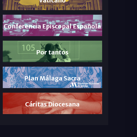
Conferencia Episcopal Española
Por tantos
Plan Málaga Sacra
Cáritas Diocesana