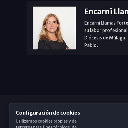
Encarni Lla
Encarni Llamas Forte
su labor profesional
Diócesis de Málaga. B
Pablo.
Configuración de cookies
Utilizamos cookies propias y de
Obispado de Málaga
terceros para fines técnicos, de