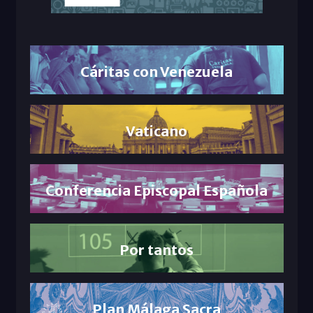
Cáritas con Venezuela
Vaticano
Conferencia Episcopal Española
Por tantos
Plan Málaga Sacra