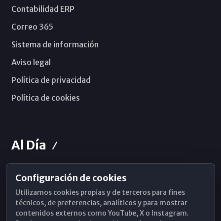
Contabilidad ERP
Correo 365
Sistema de información
Aviso legal
Política de privacidad
Política de cookies
Al Día
Configuración de cookies
Horarios de Misa
Utilizamos cookies propias y de terceros para fines
Hemeroteca
técnicos, de preferencias, analíticos y para mostrar
contenidos externos como YouTube, X o Instagram.
WhatsApp