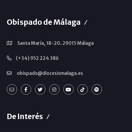
Obispado de Málaga
Santa María, 18-20. 29015 Málaga
(+34) 952 224 386
obispado@diocesismalaga.es
De Interés