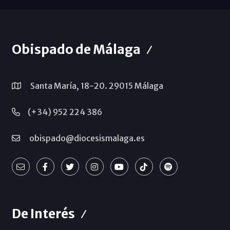
Obispado de Málaga
Santa María, 18-20. 29015 Málaga
(+34) 952 224 386
obispado@diocesismalaga.es
De Interés