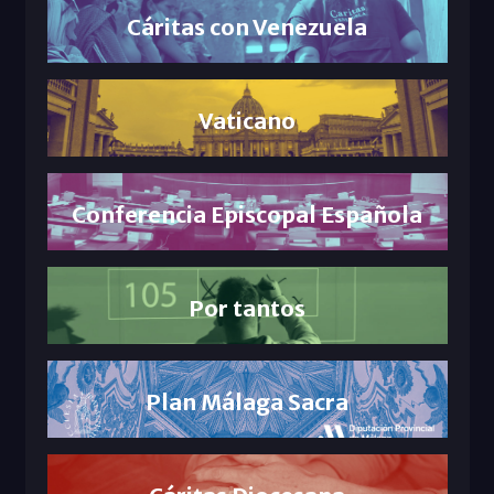
Cáritas con Venezuela
Vaticano
Conferencia Episcopal Española
Por tantos
Plan Málaga Sacra