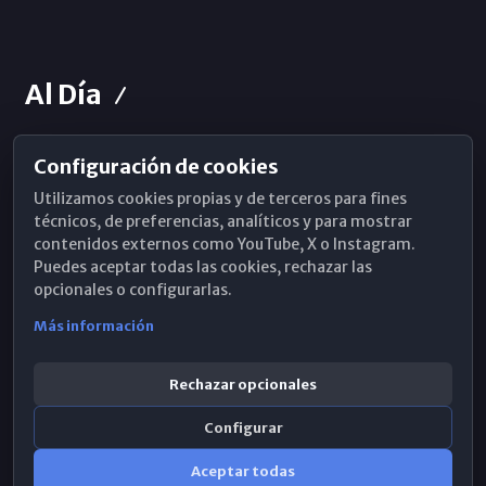
Al Día
Configuración de cookies
Horarios de Misa
Utilizamos cookies propias y de terceros para fines
Hemeroteca
técnicos, de preferencias, analíticos y para mostrar
contenidos externos como YouTube, X o Instagram.
WhatsApp
Puedes aceptar todas las cookies, rechazar las
opcionales o configurarlas.
Más información
Rechazar opcionales
Configurar
Aceptar todas