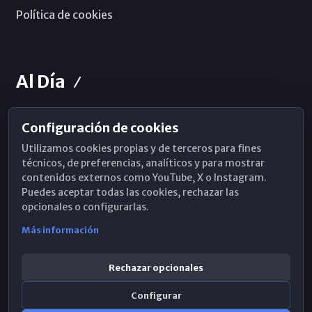
Política de cookies
Al Día
Configuración de cookies
Horarios de Misa
Utilizamos cookies propias y de terceros para fines
Hemeroteca
técnicos, de preferencias, analíticos y para mostrar
contenidos externos como YouTube, X o Instagram.
WhatsApp
Puedes aceptar todas las cookies, rechazar las
opcionales o configurarlas.
Más información
Rechazar opcionales
Configurar