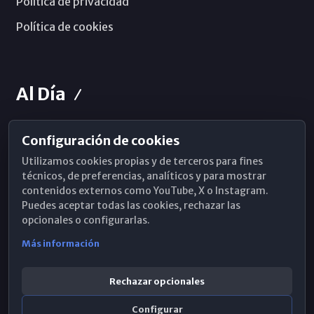
Política de privacidad
Política de cookies
Al Día
Configuración de cookies
Horarios de Misa
Utilizamos cookies propias y de terceros para fines
Hemeroteca
técnicos, de preferencias, analíticos y para mostrar
contenidos externos como YouTube, X o Instagram.
WhatsApp
Puedes aceptar todas las cookies, rechazar las
opcionales o configurarlas.
Más información
Rechazar opcionales
Configurar