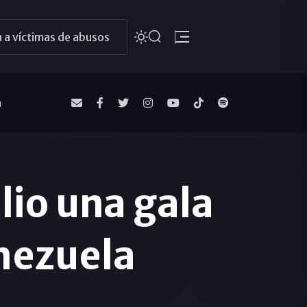
 a víctimas de abusos
a
lio una gala
enezuela