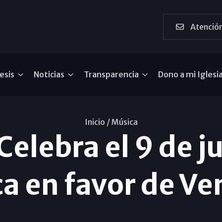
Atención
esis
Noticias
Transparencia
Dono a mi Iglesi
Inicio /
Música
lebra el 9 de ju
a en favor de V