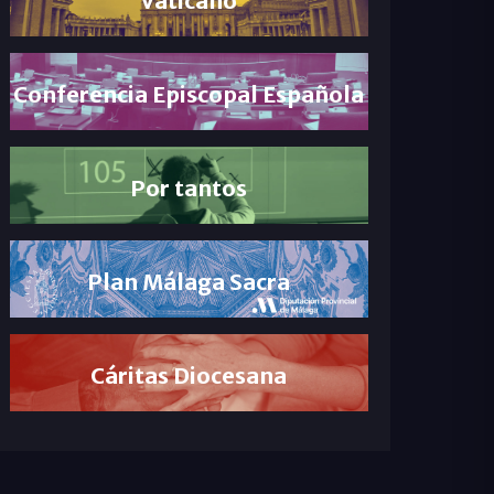
Conferencia Episcopal Española
Por tantos
Plan Málaga Sacra
Cáritas Diocesana