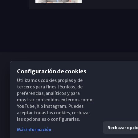
Configuración de cookies
Utilizamos cookies propias y de
Obispado de Málaga
terceros para fines técnicos, de
preferencias, analíticos y para
mostrar contenidos externos como
YouTube, X o Instagram. Puedes
Santa María, 18-20. 29015 Málaga
aceptar todas las cookies, rechazar
las opcionales o configurarlas.
(+34) 952 224 386
Rechazar opci
Más información