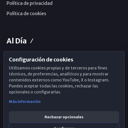
Política de privacidad
Política de cookies
Al Día
Configuración de cookies
Horarios de Misa
Utilizamos cookies propias y de terceros para fines
Hemeroteca
técnicos, de preferencias, analíticos y para mostrar
contenidos externos como YouTube, X o Instagram.
WhatsApp
Puedes aceptar todas las cookies, rechazar las
opcionales o configurarlas.
Más información
Rechazar opcionales