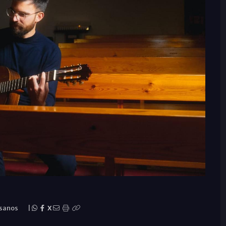
esanos
|
X