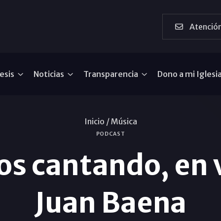
Atención
esis
Noticias
Transparencia
Dono a mi Iglesi
Inicio /
Música
PODCAST
s cantando, en 
Juan Baena