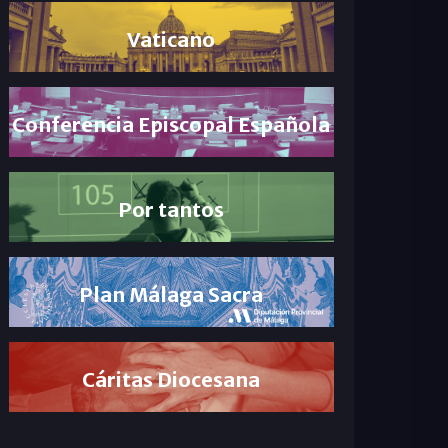
Vaticano
Conferencia Episcopal Española
Por tantos
Plan Málaga Sacra
Cáritas Diocesana