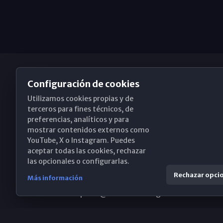
Configuración de cookies
Utilizamos cookies propias y de
Obispado de Málaga
terceros para fines técnicos, de
preferencias, analíticos y para
mostrar contenidos externos como
YouTube, X o Instagram. Puedes
Santa María, 18-20. 29015 Málaga
aceptar todas las cookies, rechazar
las opcionales o configurarlas.
(+34) 952 224 386
Rechazar opci
Más información
obispado@diocesismalaga.es