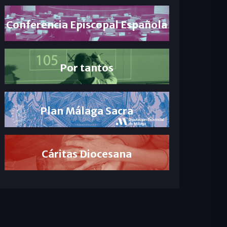
Conferencia Episcopal Española
Por tantos
Plan Málaga Sacra
Cáritas Diocesana