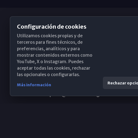
Configuración de cookies
Utilizamos cookies propias y de
Obispado de Málaga
terceros para fines técnicos, de
preferencias, analíticos y para
mostrar contenidos externos como
YouTube, X o Instagram. Puedes
Santa María, 18-20. 29015 Málaga
aceptar todas las cookies, rechazar
las opcionales o configurarlas.
(+34) 952 224 386
Rechazar opci
Más información
obispado@diocesismalaga.es