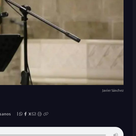
Javier Sánchez
esanos
|
X