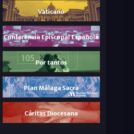
Vaticano
Conferencia Episcopal Española
Por tantos
Plan Málaga Sacra
Cáritas Diocesana