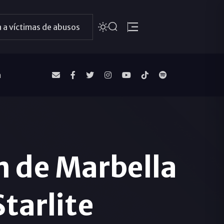
 a víctimas de abusos
a
n de Marbella
Starlite