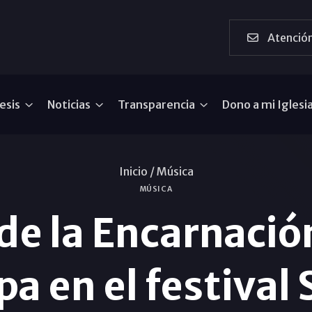
Atención
esis
Noticias
Transparencia
Dono a mi Iglesi
Inicio /
Música
MÚSICA
 de la Encarnació
pa en el festival 