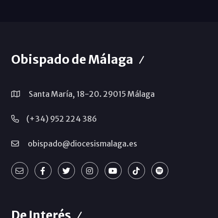
Obispado de Málaga
Santa María, 18-20. 29015 Málaga
(+34) 952 224 386
obispado@diocesismalaga.es
De Interés