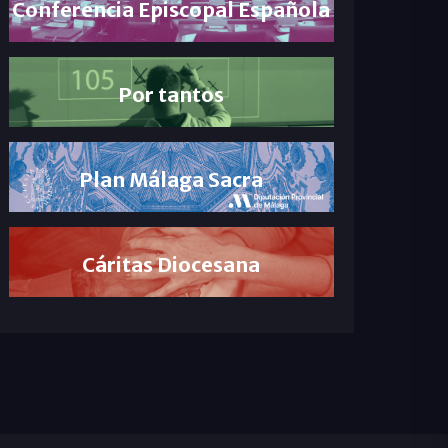
Conferencia Episcopal Española
Por tantos
Plan Málaga Sacra
Cáritas Diocesana