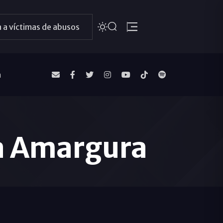
 a víctimas de abusos
a
La Amargura