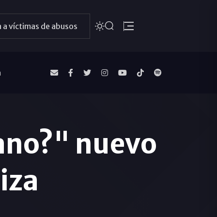
 a víctimas de abusos
a
ano?" nuevo
iza