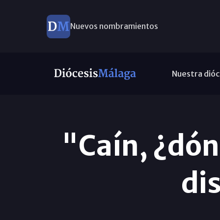
Nuevos nombramientos
Nuestra dióc
"Caín, ¿dó
di