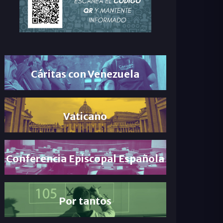
Cáritas con Venezuela
Vaticano
Conferencia Episcopal Española
Por tantos