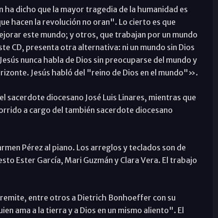
en ha dicho que la mayor tragedia de la humanidad es
que hacen la revolución no oran". Lo cierto es que
jorar este mundo; y otros, que trabajan por un mundo
ste CD, presenta otra alternativa: ni un mundo sin Dios
a. Jesús nunca habla de Dios sin preocuparse del mundo y
rizonte. Jesús habló del "reino de Dios en el mundo"».
del sacerdote diocesano José Luis Linares, mientras que
corrido a cargo del también sacerdote diocesano
rmen Pérez al piano. Los arreglos y teclados son de
esto Ester García, Mari Guzmán y Clara Vera. El trabajo
a remite, entre otros a Dietrich Bonhoeffer con su
ien ama a la tierra y a Dios en un mismo aliento". El