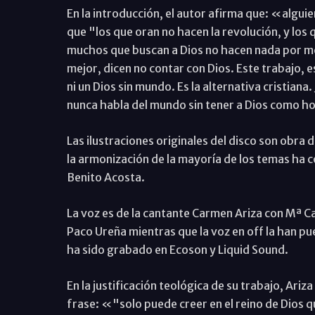
En la introducción, el autor afirma que: «algui
que "los que oran no hacen la revolución, y los 
muchos que buscan a Dios no hacen nada por me
mejor, dicen no contar con Dios. Este trabajo, e
ni un Dios sin mundo. Es la alternativa cristian
nunca habla del mundo sin tener a Dios como ho
Las ilustraciones originales del disco son obra 
la armonización de la mayoría de los temas ha 
Benito Acosta.
La voz es de la cantante Carmen Ariza con Mª Ca
Paco Ureña mientras que la voz en off la han pu
ha sido grabado en Ecoson y Liquid Sound.
En la justificación teológica de su trabajo, Ariz
frase: «"solo puede creer en el reino de Dios qu