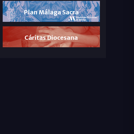
Plan Málaga Sacra
Cáritas Diocesana