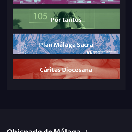
Por tantos
Plan Málaga Sacra
Cáritas Diocesana