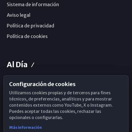
Sistema de información
Aviso legal
Política de privacidad
Política de cookies
Al Día
Configuración de cookies
Horarios de Misa
Utilizamos cookies propias y de terceros para fines
Hemeroteca
técnicos, de preferencias, analíticos y para mostrar
contenidos externos como YouTube, X o Instagram.
WhatsApp
Puedes aceptar todas las cookies, rechazar las
opcionales o configurarlas.
Más información