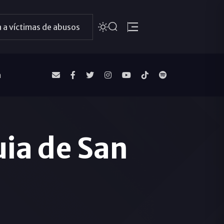
 a víctimas de abusos
a
uia de San