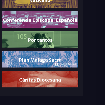
Conferencia Episcopal Española
Por tantos
Plan Málaga Sacra
Cáritas Diocesana