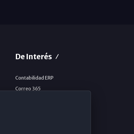
De Interés
Contabilidad ERP
Correo 365
Sistema de información
Aviso legal
Política de privacidad
Política de cookies