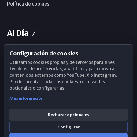
Política de cookies
Al Día
Configuración de cookies
Horarios de Misa
Utilizamos cookies propias y de terceros para fines
Hemeroteca
técnicos, de preferencias, analíticos y para mostrar
contenidos externos como YouTube, X o Instagram.
WhatsApp
Puedes aceptar todas las cookies, rechazar las
opcionales o configurarlas.
Más información
Rechazar opcionales
Configurar