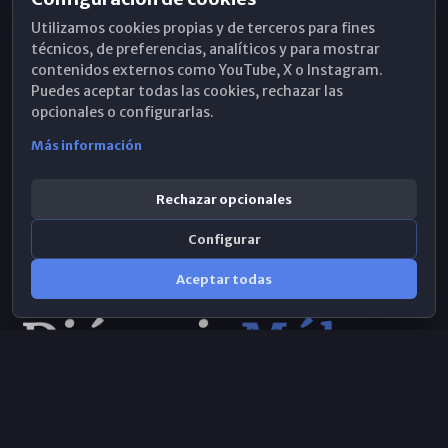
Horarios de Misa
Utilizamos cookies propias y de terceros para fines
Hemeroteca
técnicos, de preferencias, analíticos y para mostrar
contenidos externos como YouTube, X o Instagram.
WhatsApp
Puedes aceptar todas las cookies, rechazar las
opcionales o configurarlas.
Más información
Rechazar opcionales
Configurar
Aceptar todas
Consulta IA
×
Selecciona el área y realiza tu consulta
© 2026 Obispado de Málaga