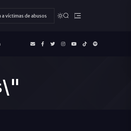
 a víctimas de abusos
a
s\"