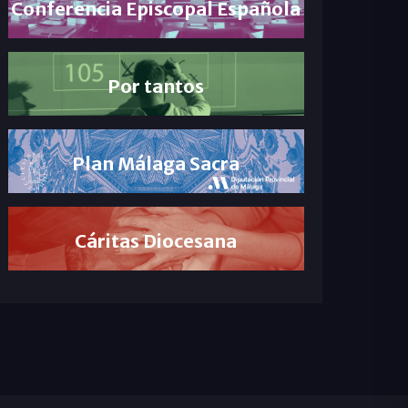
Conferencia Episcopal Española
Por tantos
Plan Málaga Sacra
Cáritas Diocesana