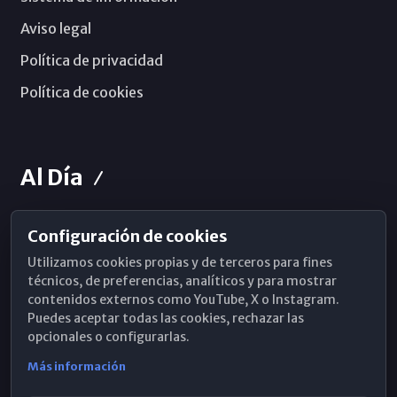
Aviso legal
Política de privacidad
Política de cookies
Al Día
Configuración de cookies
Horarios de Misa
Utilizamos cookies propias y de terceros para fines
Hemeroteca
técnicos, de preferencias, analíticos y para mostrar
contenidos externos como YouTube, X o Instagram.
WhatsApp
Puedes aceptar todas las cookies, rechazar las
opcionales o configurarlas.
Más información