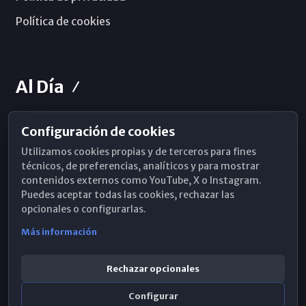
Política de cookies
Al Día
Configuración de cookies
Horarios de Misa
Utilizamos cookies propias y de terceros para fines
Hemeroteca
técnicos, de preferencias, analíticos y para mostrar
contenidos externos como YouTube, X o Instagram.
WhatsApp
Puedes aceptar todas las cookies, rechazar las
opcionales o configurarlas.
Más información
Rechazar opcionales
Configurar