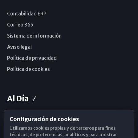
Contabilidad ERP
Correo 365
Sistema de información
Aviso legal
Política de privacidad
Política de cookies
Al Día
Configuración de cookies
Horarios de Misa
Utilizamos cookies propias y de terceros para fines
Hemeroteca
técnicos, de preferencias, analíticos y para mostrar