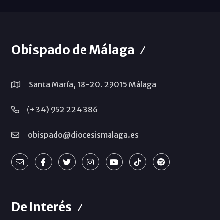
Obispado de Málaga
Santa María, 18-20. 29015 Málaga
(+34) 952 224 386
obispado@diocesismalaga.es
De Interés