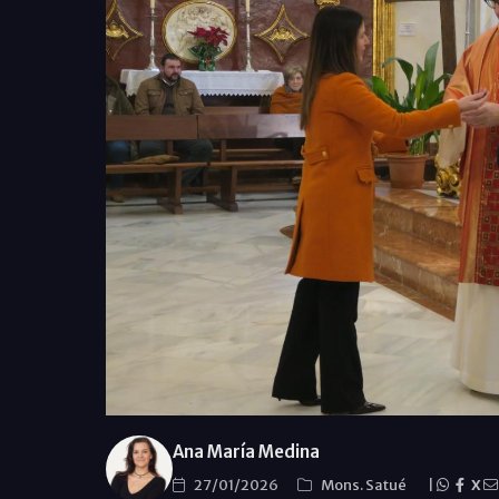
Ana María Medina
27/01/2026
Mons. Satué
|
X