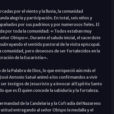
cadas por el viento y la lluvia, la comunidad
da alegría y participación. En total, seis niños y
pañados por sus padrinos y por numerosos fieles. El
vida por toda la comunidad: «Todos estaban muy
ñor Obispo». Durante el saludo inicial, el sacerdote
 subrayando el sentido pastoral de la visita episcopal.
comunidad, pero deseosos de ser fortalecidos en la
ebración de la Eucaristía».
de la Palabra de Dios, lo que enriqueció aún más el
D. José Antonio Satué animó a los confirmandos a vivir
ser testigos de Jesucristo y a invocar al Espíritu Santo
o que es Él quien concede la sabiduría y la fortaleza.
 hermandad de la Candelaria y la Cofradía del Nazareno
ratitud entregando al señor Obispo la medalla y el