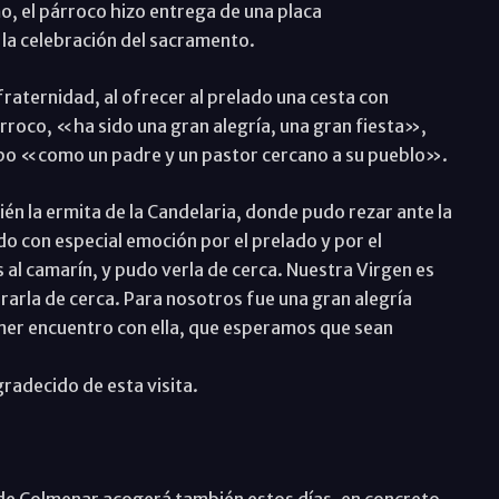
, el párroco hizo entrega de una placa
la celebración del sacramento.
fraternidad, al ofrecer al prelado una cesta con
árroco, «ha sido una gran alegría, una gran fiesta»,
spo «como un padre y un pastor cercano a su pueblo».
ién la ermita de la Candelaria, donde pudo rezar ante la
 con especial emoción por el prelado y por el
 camarín, y pudo verla de cerca. Nuestra Virgen es
rarla de cerca. Para nosotros fue una gran alegría
imer encuentro con ella, que esperamos que sean
radecido de esta visita.
 de Colmenar acogerá también estos días, en concreto