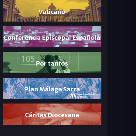
Vaticano
Conferencia Episcopal Española
Por tantos
Plan Málaga Sacra
Cáritas Diocesana