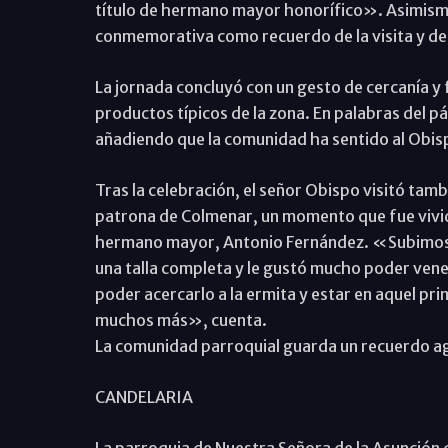
título de hermano mayor honorífico». Asimismo
conmemorativa como recuerdo de la visita y de 
La jornada concluyó con un gesto de cercanía y 
productos típicos de la zona. En palabras del p
añadiendo que la comunidad ha sentido al Obi
Tras la celebración, el señor Obispo visitó tamb
patrona de Colmenar, un momento que fue vivido
hermano mayor, Antonio Fernández. «Subimos al
una talla completa y le gustó mucho poder vene
poder acercarlo a la ermita y estar en aquel pr
muchos más», cuenta.
La comunidad parroquial guarda un recuerdo ag
CANDELARIA
La parroquia de Nuestra Señora de la Asunción