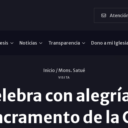
Atención
esis
Noticias
Transparencia
Dono a mi Iglesi
Inicio /
Mons. Satué
VISITA
ebra con alegría 
sacramento de la