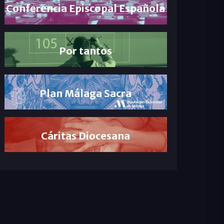
Conferencia Episcopal Española
Por tantos
Plan Málaga Sacra
Cáritas Diocesana