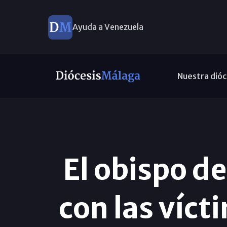
Ayuda a Venezuela
Nuestra dióc
El obispo d
con las víct