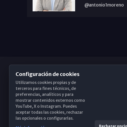
@antonio1moreno
Configuración de cookies
Utilizamos cookies propias y de
Obispado de Málaga
terceros para fines técnicos, de
preferencias, analíticos y para
mostrar contenidos externos como
YouTube, X o Instagram. Puedes
Santa María, 18-20. 29015 Málaga
aceptar todas las cookies, rechazar
las opcionales o configurarlas.
(+34) 952 224 386
Rechazar opci