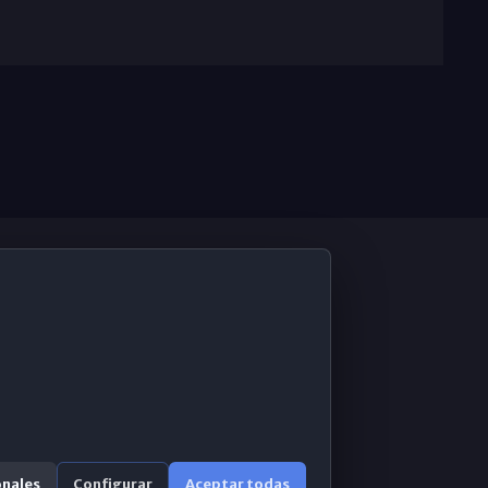
De Interés
Contabilidad ERP
Correo 365
onales
Configurar
Aceptar todas