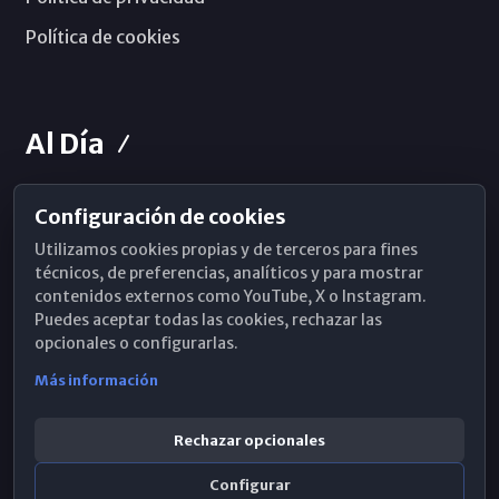
Política de cookies
Al Día
Configuración de cookies
Horarios de Misa
Utilizamos cookies propias y de terceros para fines
Hemeroteca
técnicos, de preferencias, analíticos y para mostrar
contenidos externos como YouTube, X o Instagram.
WhatsApp
Puedes aceptar todas las cookies, rechazar las
opcionales o configurarlas.
Más información
Rechazar opcionales
Configurar