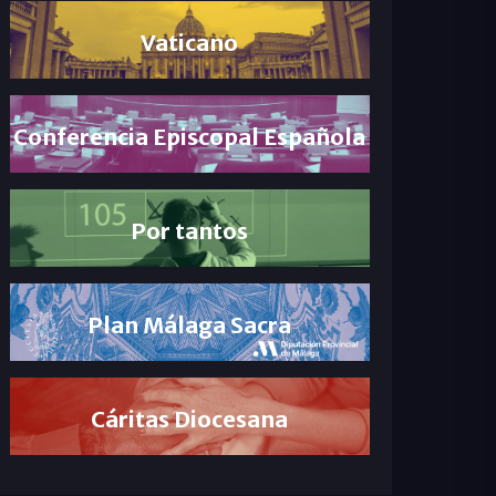
Vaticano
Conferencia Episcopal Española
Por tantos
Plan Málaga Sacra
Cáritas Diocesana