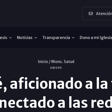
Atención
esis
Noticias
Transparencia
Dono a mi Iglesi
Inicio /
Mons. Satué
OBISPO
 aficionado a la
nectado a las re