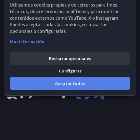
Utilizamos cookies propias y de terceros para fines
Hemeroteca
técnicos, de preferencias, analíticos y para mostrar
contenidos externos como YouTube, X o Instagram.
WhatsApp
Puedes aceptar todas las cookies, rechazar las
opcionales o configurarlas.
Más información
Rechazar opcionales
Configurar
Aceptar todas
Consulta IA
×
© 2026 Obispado de Málaga
Selecciona el área y realiza tu consulta