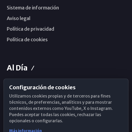
Sistema de información
Aviso legal
Política de privacidad
Política de cookies
Al Día
Configuración de cookies
Horarios de Misa
Utilizamos cookies propias y de terceros para fines
Hemeroteca
técnicos, de preferencias, analíticos y para mostrar
contenidos externos como YouTube, X o Instagram.
WhatsApp
Puedes aceptar todas las cookies, rechazar las
opcionales o configurarlas.
Más información