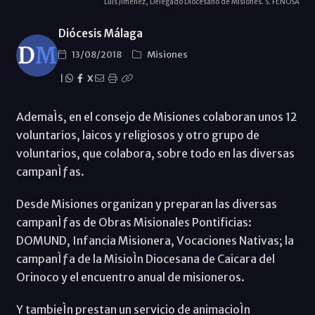
Luis Jiménez, Delegado Diocesano de Misiones. S. FENOSA
Diócesis Málaga
13/08/2018
Misiones
|
X
AdemaÌs, en el consejo de Misiones colaboran unos 12
voluntarios, laicos y religiosos y otro grupo de
voluntarios, que colabora, sobre todo en las diversas
campanÌƒas.
Desde Misiones organizan y preparan las diversas
campanÌƒas de Obras Misionales Pontificias:
DOMUND, Infancia Misionera, Vocaciones Nativas; la
campanÌƒa de la MisioÌn Diocesana de Caicara del
Orinoco y el encuentro anual de misioneros.
Y tambieÌn prestan un servicio de animacioÌn