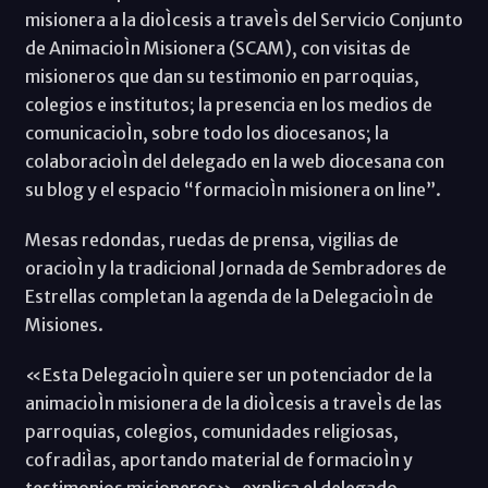
misionera a la dioÌcesis a traveÌs del Servicio Conjunto
de AnimacioÌn Misionera (SCAM), con visitas de
misioneros que dan su testimonio en parroquias,
colegios e institutos; la presencia en los medios de
comunicacioÌn, sobre todo los diocesanos; la
colaboracioÌn del delegado en la web diocesana con
su blog y el espacio “formacioÌn misionera on line”.
Mesas redondas, ruedas de prensa, vigilias de
oracioÌn y la tradicional Jornada de Sembradores de
Estrellas completan la agenda de la DelegacioÌn de
Misiones.
«Esta DelegacioÌn quiere ser un potenciador de la
animacioÌn misionera de la dioÌcesis a traveÌs de las
parroquias, colegios, comunidades religiosas,
cofradiÌas, aportando material de formacioÌn y
testimonios misioneros», explica el delegado.