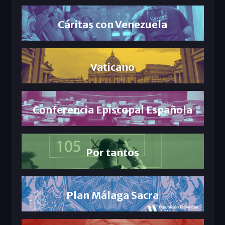
Cáritas con Venezuela
Vaticano
Conferencia Episcopal Española
Por tantos
Plan Málaga Sacra