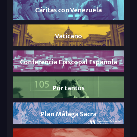
Cáritas con Venezuela
Vaticano
Conferencia Episcopal Española
Por tantos
Plan Málaga Sacra