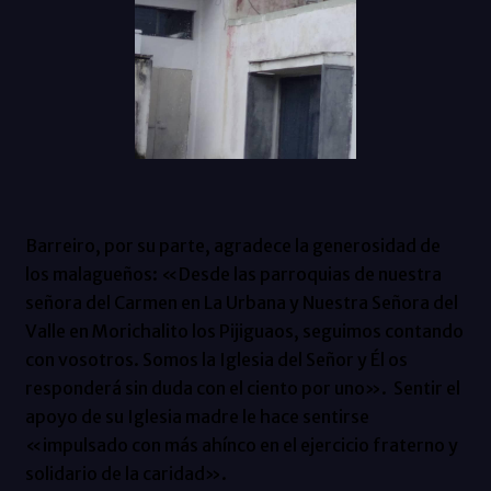
Barreiro, por su parte, agradece la generosidad de
los malagueños: «Desde las parroquias de nuestra
señora del Carmen en La Urbana y Nuestra Señora del
Valle en Morichalito los Pijiguaos, seguimos contando
con vosotros. Somos la Iglesia del Señor y Él os
responderá sin duda con el ciento por uno». Sentir el
apoyo de su Iglesia madre le hace sentirse
«impulsado con más ahínco en el ejercicio fraterno y
solidario de la caridad».