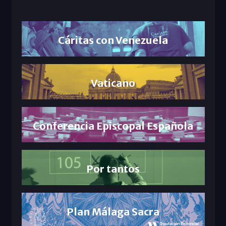
Cáritas con Venezuela
Vaticano
Conferencia Episcopal Española
Por tantos
Plan Málaga Sacra