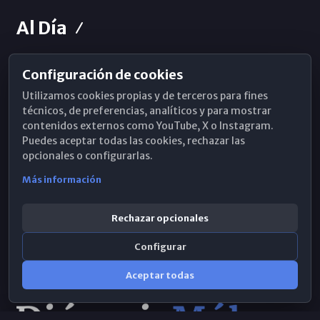
Al Día
Configuración de cookies
Horarios de Misa
Utilizamos cookies propias y de terceros para fines
Hemeroteca
técnicos, de preferencias, analíticos y para mostrar
contenidos externos como YouTube, X o Instagram.
WhatsApp
Puedes aceptar todas las cookies, rechazar las
opcionales o configurarlas.
Más información
Rechazar opcionales
Configurar
Aceptar todas