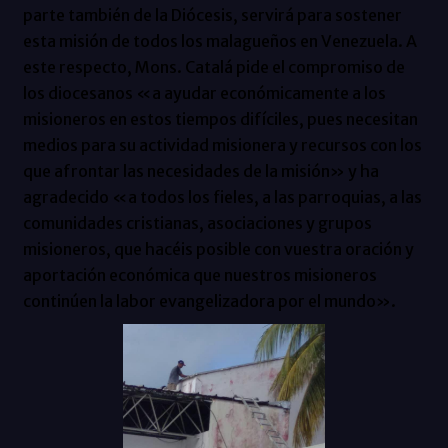
parte también de la Diócesis, servirá para sostener
esta misión de todos los malagueños en Venezuela. A
este respecto, Mons. Catalá pide el compromiso de
los diocesanos «a ayudar económicamente a los
misioneros en estos tiempos difíciles, pues necesitan
medios para su actividad misionera y recursos con los
que afrontar las necesidades de la misión» y ha
agradecido «a todos los fieles, a las parroquias, a las
comunidades cristianas, asociaciones y grupos
misioneros, que hacéis posible con vuestra oración y
aportación económica que nuestros misioneros
continúen la labor evangelizadora por el mundo».