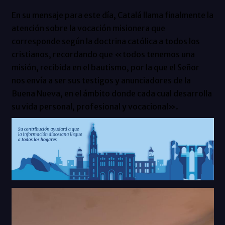
En su mensaje para este día, Catalá llama finalmente la
atención sobre la vocación misionera que
corresponde según la doctrina católica a todos los
cristianos, recordando que «todos tenemos una
misión, recibida en el bautismo, por la que el Señor
nos envía a ser sus testigos y anunciadores de la
Buena Nueva, en el ámbito donde cada cual desarrolla
su vida personal, profesional y vocacional».