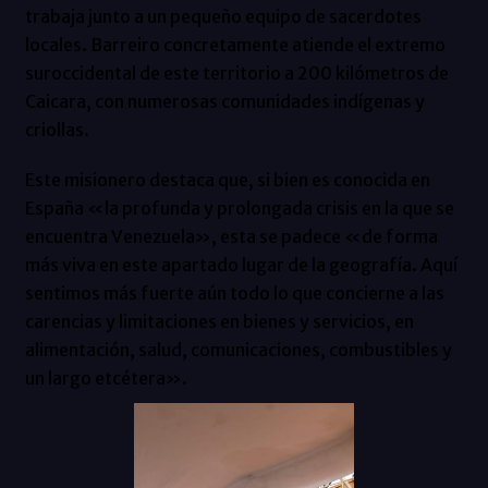
trabaja junto a un pequeño equipo de sacerdotes
locales. Barreiro concretamente atiende el extremo
suroccidental de este territorio a 200 kilómetros de
Caicara, con numerosas comunidades indígenas y
criollas.
Este misionero destaca que, si bien es conocida en
España «la profunda y prolongada crisis en la que se
encuentra Venezuela», esta se padece «de forma
más viva en este apartado lugar de la geografía. Aquí
sentimos más fuerte aún todo lo que concierne a las
carencias y limitaciones en bienes y servicios, en
alimentación, salud, comunicaciones, combustibles y
un largo etcétera».