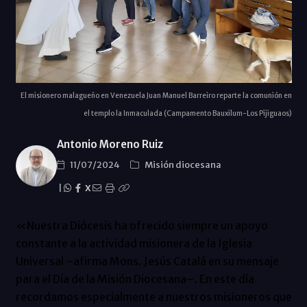
El misionero malagueño en Venezuela Juan Manuel Barreiro reparte la comunión en
el templo la Inmaculada (Campamento Bauxilum-Los Pijiguaos)
Antonio Moreno Ruiz
11/07/2024
Misión diocesana
|
X
«Nuestra Diócesis ha ofrecido siempre un apoyo
constante a la actividad misionera de la Iglesia
Universal –afirma Mons. Jesús Catalá en su mensaje
para el Día de la Misión Diocesana–. En este día
recordamos especialmente a nuestros misioneros que