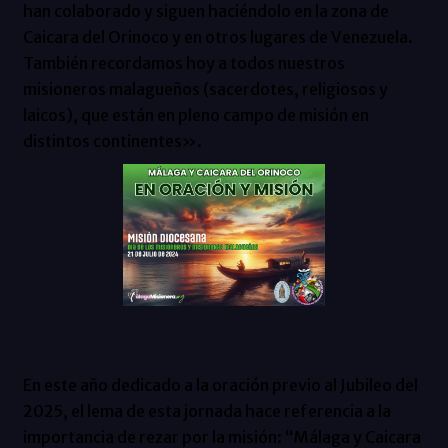
han colaborado y siguen haciéndolo en la zona de
Caicara del Orinoco y en otros lugares de Venezuela.
También recordamos hoy a todos nuestros
misioneros malagueños (sacerdotes, religiosos y
laicos), que están en pleno campo de misión en
distintos continentes».
En este año dedicado a la oración previo al Jubileo del
2025, el lema de esta jornada hace referencia a la
importancia de rezar por la misión: “Málaga y Caicara