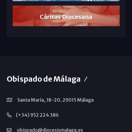
Cáritas Diocesana
Obispado de Málaga
Santa María, 18-20. 29015 Málaga
(+34) 952 224 386
obispado@diocesismalaga.es