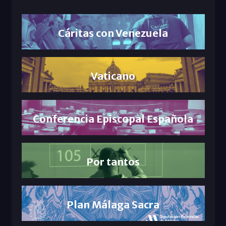
Cáritas con Venezuela
Vaticano
Conferencia Episcopal Española
Por tantos
Plan Málaga Sacra