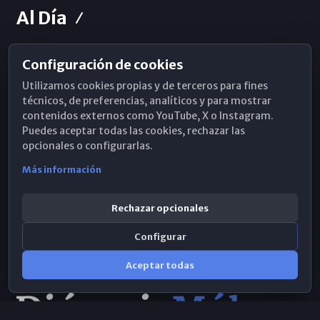
Al Día
Configuración de cookies
Horarios de Misa
Utilizamos cookies propias y de terceros para fines
Hemeroteca
técnicos, de preferencias, analíticos y para mostrar
contenidos externos como YouTube, X o Instagram.
WhatsApp
Puedes aceptar todas las cookies, rechazar las
opcionales o configurarlas.
Más información
Rechazar opcionales
Configurar
Aceptar todas