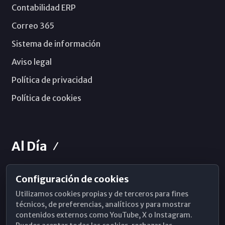
Contabilidad ERP
Correo 365
Sistema de información
Aviso legal
Política de privacidad
Política de cookies
Al Día
Configuración de cookies
Horarios de Misa
Utilizamos cookies propias y de terceros para fines
Hemeroteca
técnicos, de preferencias, analíticos y para mostrar
contenidos externos como YouTube, X o Instagram.
WhatsApp