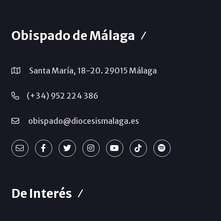
Obispado de Málaga
Santa María, 18-20. 29015 Málaga
(+34) 952 224 386
obispado@diocesismalaga.es
De Interés