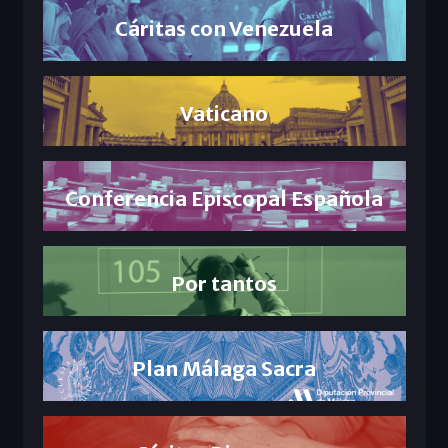
Cáritas con Venezuela
Vaticano
Conferencia Episcopal Española
Por tantos
Plan Málaga Sacra