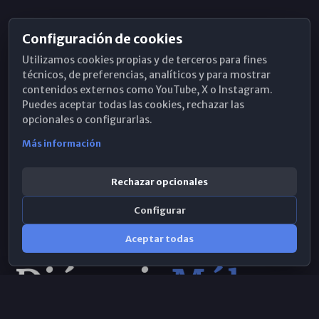
Configuración de cookies
Horarios de Misa
Utilizamos cookies propias y de terceros para fines
Hemeroteca
técnicos, de preferencias, analíticos y para mostrar
contenidos externos como YouTube, X o Instagram.
WhatsApp
Puedes aceptar todas las cookies, rechazar las
opcionales o configurarlas.
Más información
Rechazar opcionales
Configurar
Aceptar todas
Consulta IA
×