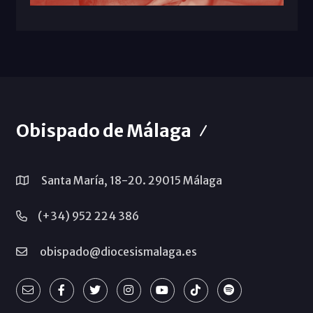
Obispado de Málaga
Santa María, 18-20. 29015 Málaga
(+34) 952 224 386
obispado@diocesismalaga.es