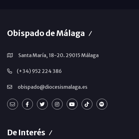
Obispado de Málaga
Santa María, 18-20. 29015 Málaga
(+34) 952 224 386
obispado@diocesismalaga.es
De Interés