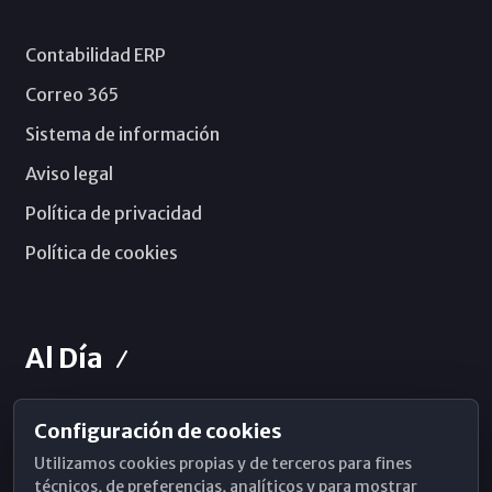
Contabilidad ERP
Correo 365
Sistema de información
Aviso legal
Política de privacidad
Política de cookies
Al Día
Configuración de cookies
Horarios de Misa
Utilizamos cookies propias y de terceros para fines
Hemeroteca
técnicos, de preferencias, analíticos y para mostrar