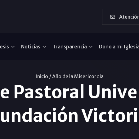
Atención
esis
Noticias
Transparencia
Dono a mi Iglesi
Inicio /
Año de la Misericordia
e Pastoral Unive
undación Victor