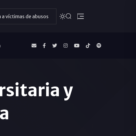
 a víctimas de abusos
a
rsitaria y
ia