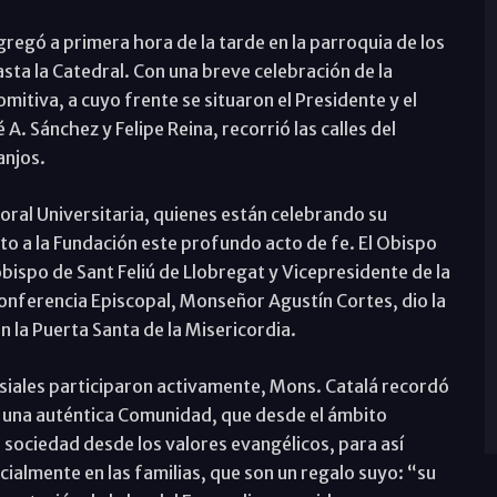
regó a primera hora de la tarde en la parroquia de los
sta la Catedral. Con una breve celebración de la
omitiva, a cuyo frente se situaron el Presidente y el
 A. Sánchez y Felipe Reina, recorrió las calles del
anjos.
storal Universitaria, quienes están celebrando su
to a la Fundación este profundo acto de fe. El Obispo
obispo de Sant Feliú de Llobregat y Vicepresidente de la
onferencia Episcopal, Monseñor Agustín Cortes, dio la
n la Puerta Santa de la Misericordia.
lesiales participaron activamente, Mons. Catalá recordó
r una auténtica Comunidad, que desde el ámbito
 sociedad desde los valores evangélicos, para así
cialmente en las familias, que son un regalo suyo: “su