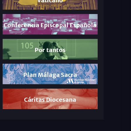
Conferencia Episcopal Española
Por tantos
Plan Málaga Sacra
Cáritas Diocesana