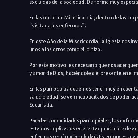
excluidas de la sociedad. De forma muy especia
En las obras de Misericordia, dentro de las cor
“visitar a los enfermos”.
En este Año de la Misericordia, la Iglesia nos i
unos a los otros como él lo hizo.
Por este motivo, es necesario que nos acerque
y amor de Dios, haciéndole a él presente en el 
En las parroquias debemos tener muy en cuenta 
salud o edad, se ven incapacitados de poder acerc
Eucaristía.
Para las comunidades parroquiales, los enferm
estamos implicados en el estar pendiente de aq
enfermos o sufren la soledad. Es entonces cua