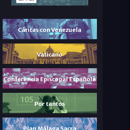
Cáritas con Venezuela
Vaticano
Conferencia Episcopal Española
Por tantos
Plan Málaga Sacra