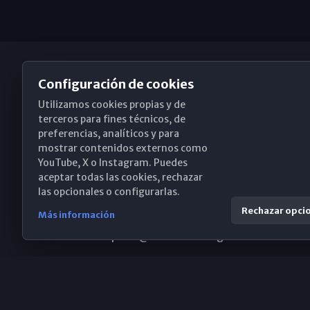
Configuración de cookies
Utilizamos cookies propias y de
Obispado de Málaga
terceros para fines técnicos, de
preferencias, analíticos y para
mostrar contenidos externos como
YouTube, X o Instagram. Puedes
Santa María, 18-20. 29015 Málaga
aceptar todas las cookies, rechazar
las opcionales o configurarlas.
(+34) 952 224 386
Rechazar opci
Más información
obispado@diocesismalaga.es