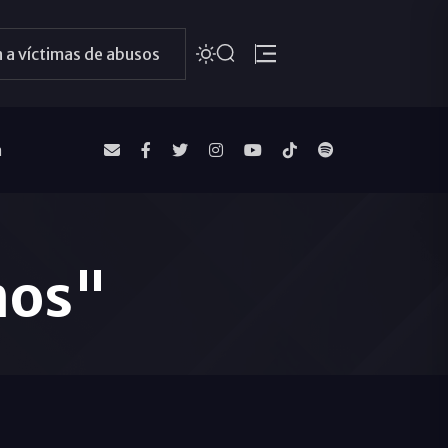
 a víctimas de abusos
a
mos"