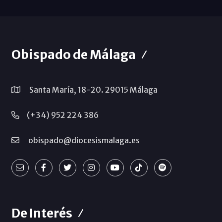
Obispado de Málaga
Santa María, 18-20. 29015 Málaga
(+34) 952 224 386
obispado@diocesismalaga.es
De Interés