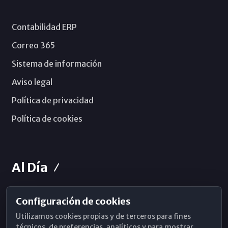
Contabilidad ERP
Correo 365
Sistema de información
Aviso legal
Política de privacidad
Política de cookies
Al Día
Configuración de cookies
Horarios de Misa
Utilizamos cookies propias y de terceros para fines
Hemeroteca
técnicos, de preferencias, analíticos y para mostrar