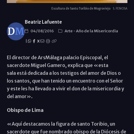
Escultura de Santo Toribio de Mogroviejo
S. FENOSA
Beatriz Lafuente
04/08/2016
Arte
-
Año de la Misericordia
|
X
El director de ArsMálaga palacio Episcopal, el
sacerdote Miguel Gamero, explica que «esta
sala está dedicada a los testigos del amor de Dios o
los santos, que han tenido un encuentro con el Señor
y este les ha llevado a vivir el don de la misericordia y
del amor».
Obispo de Lima
«Aquí destacamos la figura de santo Toribio, un
sacerdote que fue nombrado obispo de la Diócesis de