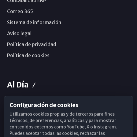
Contabilidad ERP
Correo 365
Sistema de información
Aviso legal
Política de privacidad
Política de cookies
Al Día
Configuración de cookies
Horarios de Misa
Utilizamos cookies propias y de terceros para fines
Hemeroteca
técnicos, de preferencias, analíticos y para mostrar
contenidos externos como YouTube, X o Instagram.
WhatsApp
Puedes aceptar todas las cookies, rechazar las