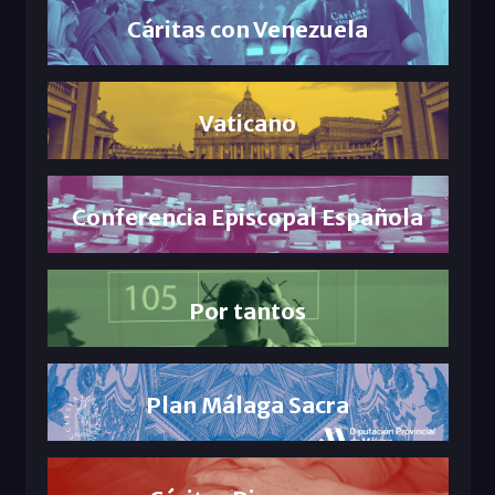
Cáritas con Venezuela
Vaticano
Conferencia Episcopal Española
Por tantos
Plan Málaga Sacra