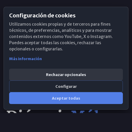
Configuración de cookies
Horarios de Misa
Utilizamos cookies propias y de terceros para fines
Hemeroteca
técnicos, de preferencias, analíticos y para mostrar
contenidos externos como YouTube, X o Instagram.
WhatsApp
Puedes aceptar todas las cookies, rechazar las
opcionales o configurarlas.
Más información
Rechazar opcionales
Configurar
Aceptar todas
Consulta IA
×