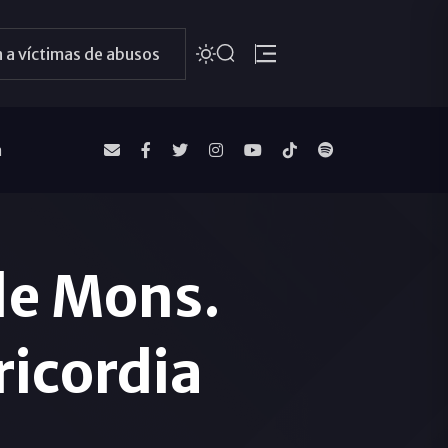
 a víctimas de abusos
a
de Mons.
ricordia