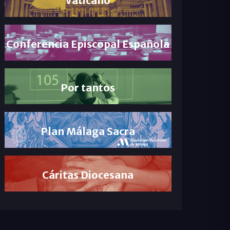
Conferencia Episcopal Española
Por tantos
Plan Málaga Sacra
Cáritas Diocesana