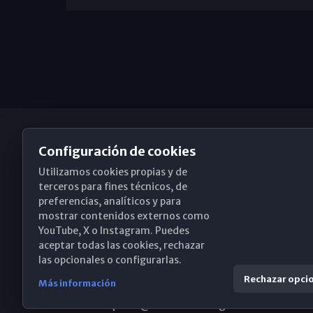
Configuración de cookies
Utilizamos cookies propias y de
Obispado de Málaga
terceros para fines técnicos, de
preferencias, analíticos y para
mostrar contenidos externos como
YouTube, X o Instagram. Puedes
Santa María, 18-20. 29015 Málaga
aceptar todas las cookies, rechazar
las opcionales o configurarlas.
(+34) 952 224 386
Rechazar opci
Más información
obispado@diocesismalaga.es