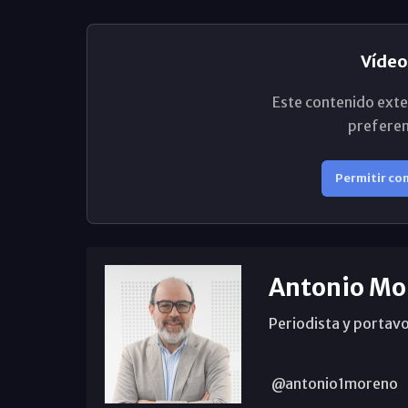
Vídeo
Este contenido exte
preferen
Permitir co
Antonio Mo
Periodista y portavo
@antonio1moreno