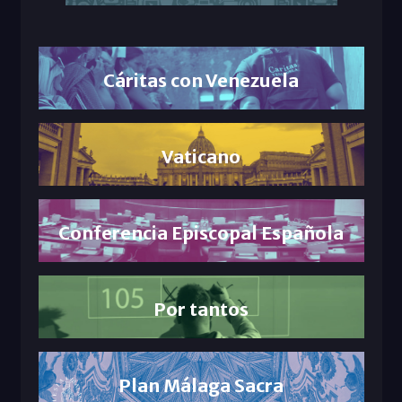
Cáritas con Venezuela
Vaticano
Conferencia Episcopal Española
Por tantos
Plan Málaga Sacra