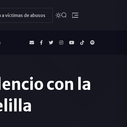
 a víctimas de abusos
a
lencio con la
lilla