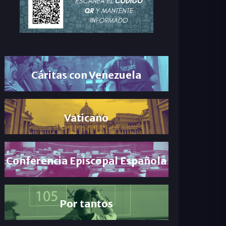
Cáritas con Venezuela
Vaticano
Conferencia Episcopal Española
Por tantos