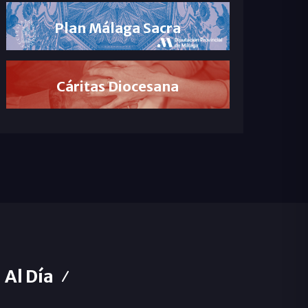
Plan Málaga Sacra
Cáritas Diocesana
Al Día