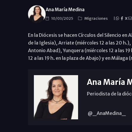
Ana María Medina
10/03/2025
Migraciones
|
X
En la Diócesis se hacen Círculos del Silencio en A
de la Iglesia), Arriate (miércoles 12 a las 20 h.)
Antonio Abad), Yunquera (miércoles 12 a las 19 h
12 a las 19 h. en la plaza de Abajo) y en Málaga (
Ana María 
Periodista de la dió
@_AnaMedina_