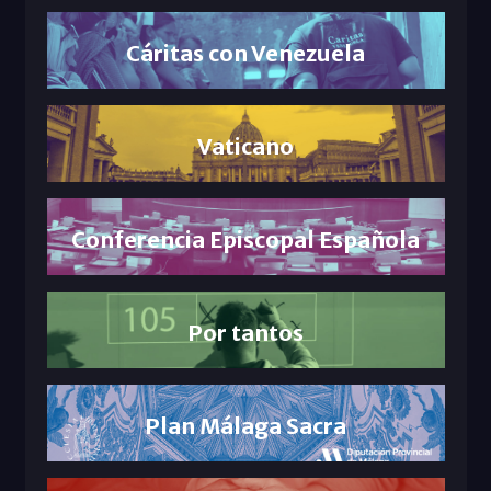
Cáritas con Venezuela
Vaticano
Conferencia Episcopal Española
Por tantos
Plan Málaga Sacra